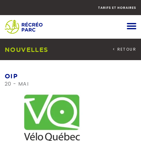
Faites
défiler
TARIFS ET HORAIRES
le
contenu
vers
le
bas
NOUVELLES
< RETOUR
OIP
20 - MAI