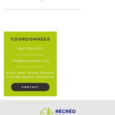
COORDONNÉES
450-635-3011
info@recreoparc.org
5340, boul. Marie-Victorin
Ville de Sainte-Catherine
CONTACT