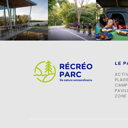
LE 
ACTIV
PLAG
CAMP
PAVIL
ZONE