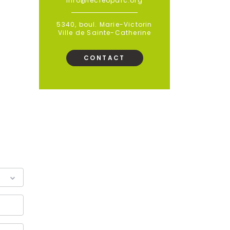
info@recreoparc.org
5340, boul. Marie-Victorin
Ville de Sainte-Catherine
CONTACT