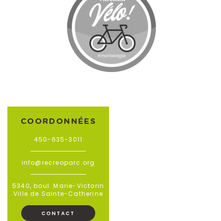
COORDONNÉES
450-635-3011
info@recreoparc.org
5340, boul. Marie-Victorin
Ville de Sainte-Catherine
CONTACT