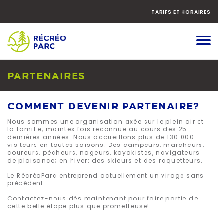
Faites
défiler
TARIFS ET HORAIRES
le
contenu
vers
le
bas
PARTENAIRES
COMMENT DEVENIR PARTENAIRE?
Nous sommes une organisation axée sur le plein air et
la famille, maintes fois reconnue au cours des 25
dernières années. Nous accueillons plus de 130 000
visiteurs en toutes saisons. Des campeurs, marcheurs,
coureurs, pêcheurs, nageurs, kayakistes, navigateurs
de plaisance; en hiver: des skieurs et des raquetteurs.
Le RécréoParc entreprend actuellement un virage sans
précédent.
Contactez-nous dès maintenant pour faire partie de
cette belle étape plus que prometteuse!