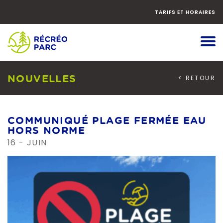
Faites
défiler
TARIFS ET HORAIRES
le
contenu
vers
le
bas
NOUVELLES
< RETOUR
COMMUNIQUÉ PLAGE FERMÉE EAU
HORS NORME
16 - JUIN