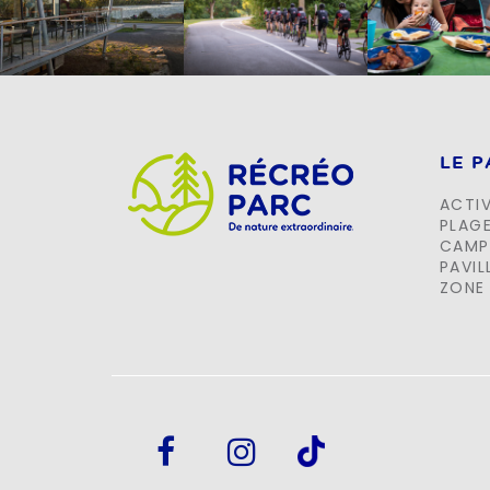
LE 
ACTIV
PLAG
CAMP
PAVIL
ZONE