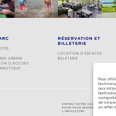
PARC
RÉSERVATION ET
BILLETERIE
ITÉS
E
LOCATION D’ESPACES
ING URBAIN
BILLETERIE
LON D’ACCUEIL
 NAUTIQUE
Pour offr
technolo
aux infor
technolog
comportem
de ne pa
ENTREZ VOTRE COURRIEL
un effet 
POUR VOUS INSCRIRE À
L'INFOLETTRE