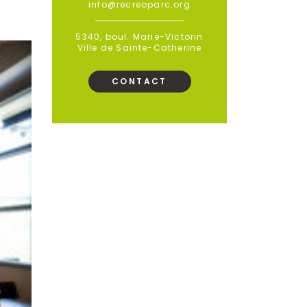
info@recreoparc.org
5340, boul. Marie-Victorin
Ville de Sainte-Catherine
CONTACT