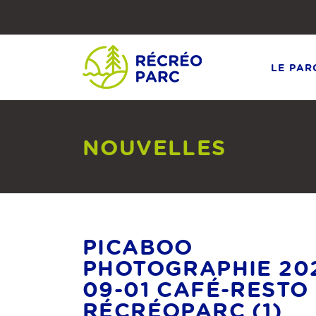
Faites
défiler
le
contenu
vers
le
LE PAR
bas
NOUVELLES
PICABOO
PHOTOGRAPHIE 20
09-01 CAFÉ-RESTO
RÉCRÉOPARC (1)