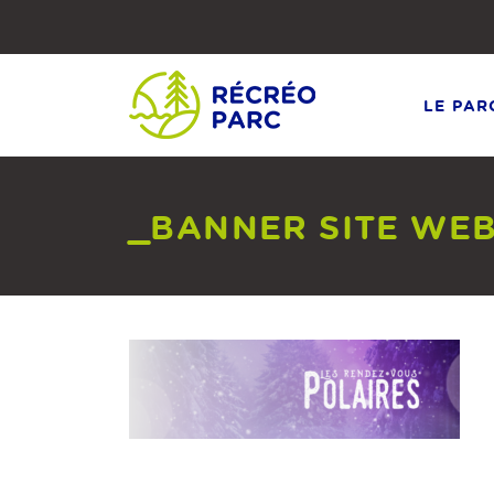
Faites
défiler
le
contenu
vers
le
LE PAR
bas
_BANNER SITE WEB