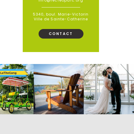
info@recreoparc.org
5340, boul. Marie-Victorin
Ville de Sainte-Catherine
CONTACT