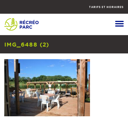
Faites
défiler
TARIFS ET HORAIRES
le
contenu
vers
le
bas
IMG_6488 (2)