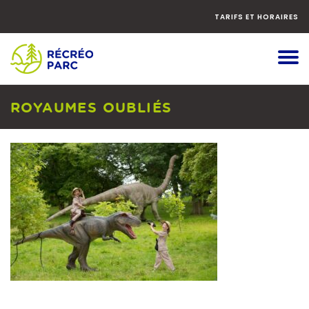
Faites
défiler
TARIFS ET HORAIRES
le
contenu
vers
le
bas
ROYAUMES OUBLIÉS