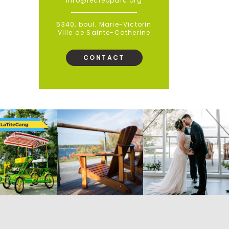
info@recreoparc.org
5340, boul. Marie-Victorin
Ville de Sainte-Catherine
CONTACT