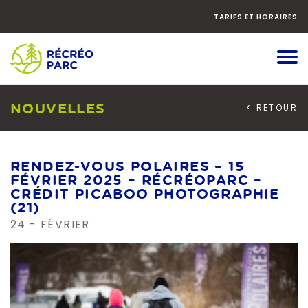
Faites
défiler
TARIFS ET HORAIRES
le
contenu
vers
le
bas
NOUVELLES
< RETOUR
RENDEZ-VOUS POLAIRES – 15
FÉVRIER 2025 – RÉCRÉOPARC –
CRÉDIT PICABOO PHOTOGRAPHIE
(21)
24 - FÉVRIER