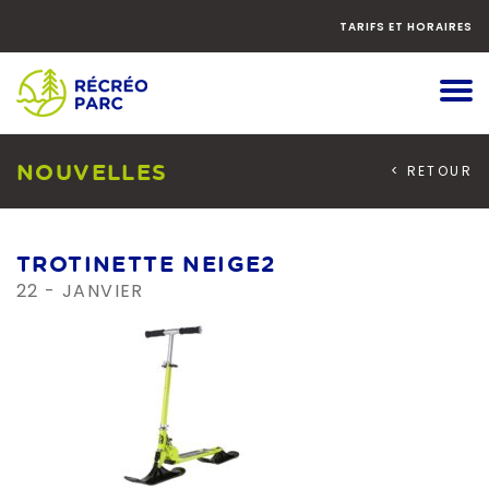
Faites
défiler
TARIFS ET HORAIRES
le
contenu
vers
le
bas
NOUVELLES
< RETOUR
TROTINETTE NEIGE2
22 - JANVIER