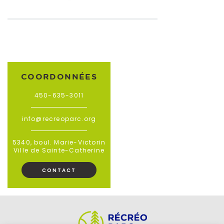
COORDONNÉES
450-635-3011
info@recreoparc.org
5340, boul. Marie-Victorin
Ville de Sainte-Catherine
CONTACT