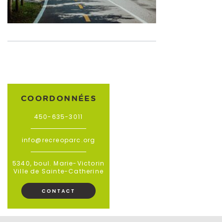
COORDONNÉES
450-635-3011
info@recreoparc.org
5340, boul. Marie-Victorin
Ville de Sainte-Catherine
CONTACT