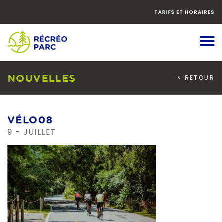
Faites
défiler
TARIFS ET HORAIRES
le
contenu
vers
le
bas
NOUVELLES
< RETOUR
VÉLO08
9 - JUILLET