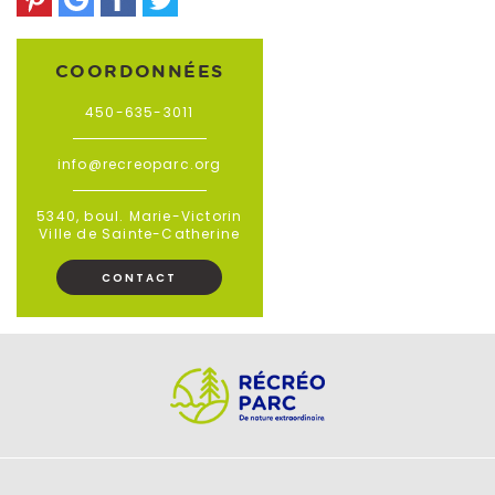
COORDONNÉES
450-635-3011
info@recreoparc.org
5340, boul. Marie-Victorin
Ville de Sainte-Catherine
CONTACT