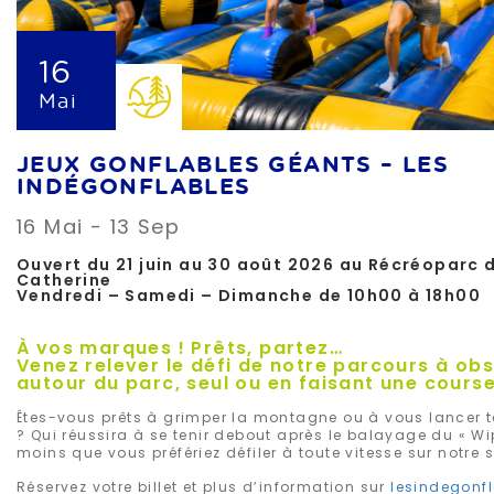
16
Mai
JEUX GONFLABLES GÉANTS – LES
INDÉGONFLABLES
16 Mai - 13 Sep
Ouvert du 21 juin au 30 août 2026 au Récréoparc 
Catherine
Vendredi – Samedi – Dimanche de 10h00 à 18h00
À vos marques ! Prêts, partez…
Venez relever le défi de notre parcours à ob
autour du parc, seul ou en faisant une course
Êtes-vous prêts à grimper la montagne ou à vous lancer 
? Qui réussira à se tenir debout après le balayage du « Wi
moins que vous préfériez défiler à toute vitesse sur notre 
Réservez votre billet et plus d’information sur
lesindegonf