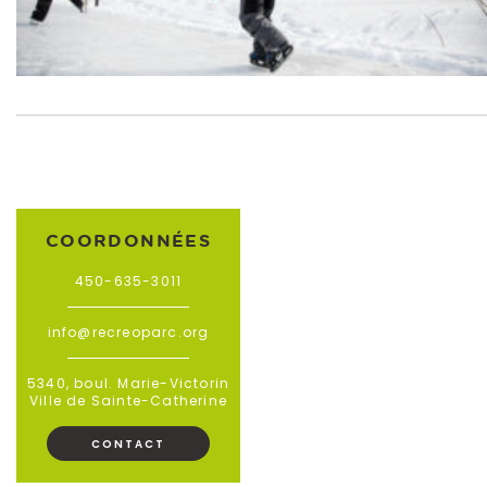
COORDONNÉES
450-635-3011
info@recreoparc.org
5340, boul. Marie-Victorin
Ville de Sainte-Catherine
CONTACT