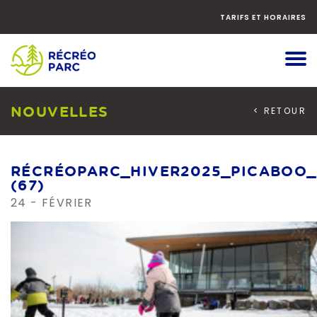
Faites
défiler
TARIFS ET HORAIRES
le
contenu
vers
le
bas
NOUVELLES
< RETOUR
RÉCRÉOPARC_HIVER2025_PICABOO_
(67)
24 - FÉVRIER