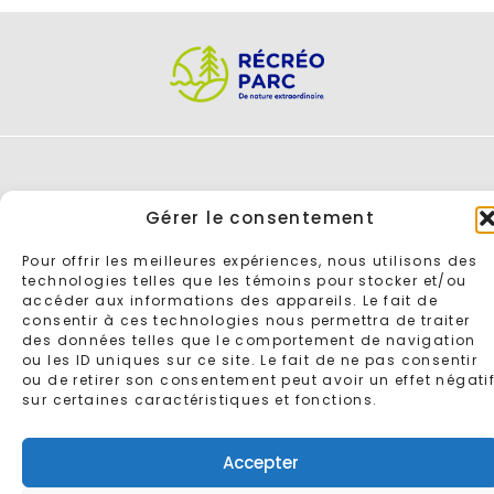
Gérer le consentement
Pour offrir les meilleures expériences, nous utilisons des
ENTREZ VOTRE COURRIEL POUR VOUS INSCRIRE À L'INFOLETTRE
technologies telles que les témoins pour stocker et/ou
accéder aux informations des appareils. Le fait de
consentir à ces technologies nous permettra de traiter
des données telles que le comportement de navigation
ou les ID uniques sur ce site. Le fait de ne pas consentir
ou de retirer son consentement peut avoir un effet négati
sur certaines caractéristiques et fonctions.
© 2026 - Tous droits réservés
Récréoparc
Conçu par
Gaspard
Accepter