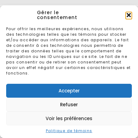
Gérer le
consentement
Pour offrir les meilleures expériences, nous utilisons
des technologies telles que les témoins pour stocker
et/ou accéder aux informations des appareils. Le fait
ENTREZ VOTRE COURRIEL POUR VOUS INSCRIRE À L'INFOLETTRE
de consentir à ces technologies nous permettra de
traiter des données telles que le comportement de
navigation ou les ID uniques sur ce site. Le fait de ne
pas consentir ou de retirer son consentement peut
avoir un effet négatif sur certaines caractéristiques et
fonctions.
Accepter
© 2026 - Tous droits réservés
Récréoparc
Conçu par
Gaspard
Refuser
AVIS LÉGAL
Entente de service
Voir les préférences
Politique de témoins