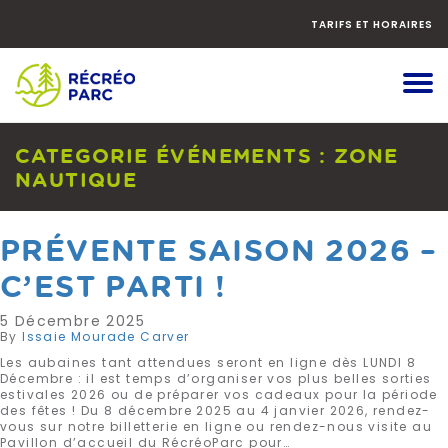
Faites
défiler
TARIFS ET HORAIRES
le
contenu
vers
le
bas
CATEGORIE ÉVÉNEMENTS :
ZONE
NAUTIQUE
PRÉVENTE SAISON 2026 –
C’EST PARTI !
5 Décembre 2025
By
Issaie Mourade Carver
Les aubaines tant attendues seront en ligne dès LUNDI 8
Décembre : il est temps d’organiser vos plus belles sorties
estivales 2026 ou de préparer vos cadeaux pour la période
des fêtes ! Du 8 décembre 2025 au 4 janvier 2026, rendez-
vous sur notre billetterie en ligne ou rendez-nous visite au
Pavillon d’accueil du RécréoParc pour…