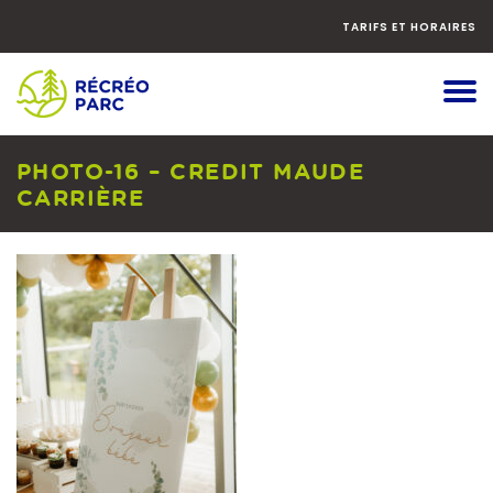
Faites
défiler
TARIFS ET HORAIRES
le
contenu
vers
le
bas
PHOTO-16 – CREDIT MAUDE
CARRIÈRE