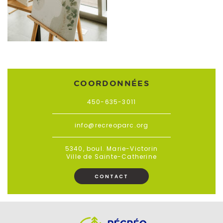
COORDONNÉES
450-635-3011
info@recreoparc.org
5340, boul. Marie-Victorin
Ville de Sainte-Catherine
CONTACT