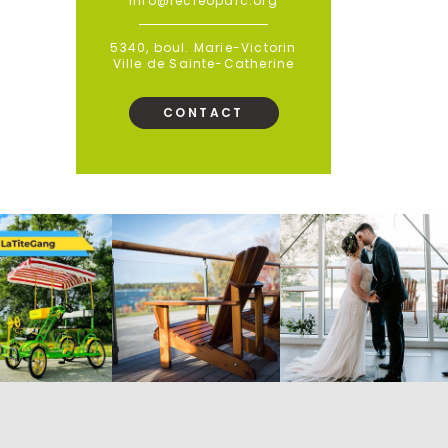
info@recreoparc.org
5340, boul. Marie-Victorin
Ville de Sainte-Catherine
CONTACT