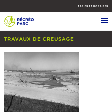
Faites
défiler
TARIFS ET HORAIRES
le
contenu
vers
le
bas
TRAVAUX DE CREUSAGE