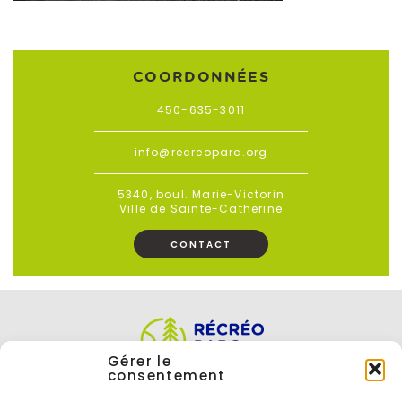
COORDONNÉES
450-635-3011
info@recreoparc.org
5340, boul. Marie-Victorin
Ville de Sainte-Catherine
CONTACT
Gérer le
consentement