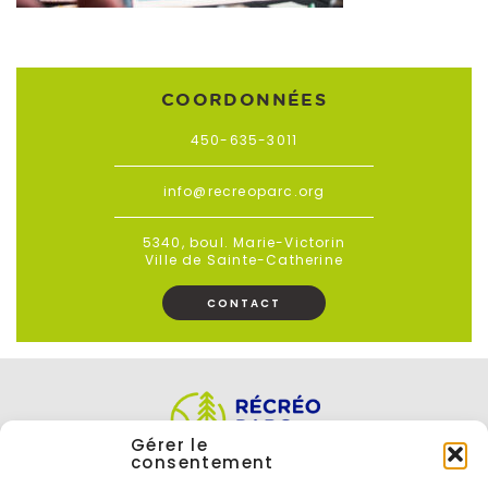
COORDONNÉES
450-635-3011
info@recreoparc.org
5340, boul. Marie-Victorin
Ville de Sainte-Catherine
CONTACT
Gérer le
consentement