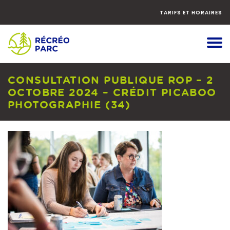
Faites
défiler
TARIFS ET HORAIRES
le
contenu
vers
le
bas
CONSULTATION PUBLIQUE ROP – 2
OCTOBRE 2024 – CRÉDIT PICABOO
PHOTOGRAPHIE (34)