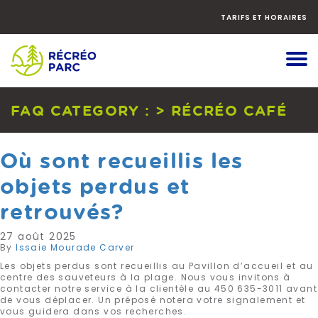
Faites
défiler
TARIFS ET HORAIRES
le
contenu
vers
le
bas
FAQ CATEGORY :
> RÉCRÉO CAFÉ
Où sont recueillis les
objets perdus et
retrouvés?
27 août 2025
By
Issaie Mourade Carver
Les objets perdus sont recueillis au Pavillon d’accueil et au
centre des sauveteurs à la plage. Nous vous invitons à
contacter notre service à la clientèle au 450 635-3011 avant
de vous déplacer. Un préposé notera votre signalement et
vous guidera dans vos recherches.