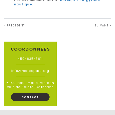
accès commerciaux à
recreoparc.org/zone-
nautique
.
< PRÉCÉDENT
SUIVANT >
COORDONNÉES
450-635-3011
info@recreoparc.org
5340, boul. Marie-Victorin
Ville de Sainte-Catherine
CONTACT