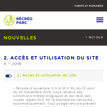
Faites
défiler
TARIFS ET HORAIRES
le
contenu
vers
le
bas
NOUVELLES
< RETOUR
2. ACCÈS ET UTILISATION DU SITE
4 - JUIN
L
2. Accès et utilisation du site
• Période d’ouverture: 5 h à 23 h 30, du 15 avril
au 30 novembre 2026, sous réserve des
conditions météorologiques et de l’état des
routes. Après 23 h 30, la barrière se verrouille
automatiquement. Tout usager encore présent