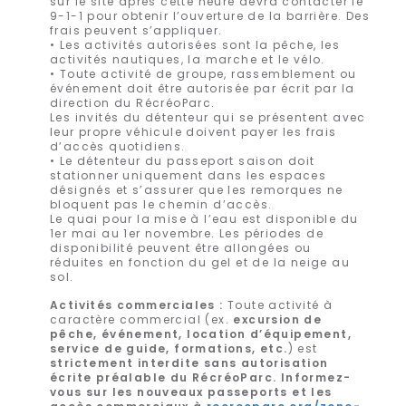
sur le site après cette heure devra contacter le
9-1-1 pour obtenir l’ouverture de la barrière. Des
frais peuvent s’appliquer.
• Les activités autorisées sont la pêche, les
activités nautiques, la marche et le vélo.
• Toute activité de groupe, rassemblement ou
événement doit être autorisée par écrit par la
direction du RécréoParc.
Les invités du détenteur qui se présentent avec
leur propre véhicule doivent payer les frais
d’accès quotidiens.
• Le détenteur du passeport saison doit
stationner uniquement dans les espaces
désignés et s’assurer que les remorques ne
bloquent pas le chemin d’accès.
Le quai pour la mise à l’eau est disponible du
1er mai au 1er novembre. Les périodes de
disponibilité peuvent être allongées ou
réduites en fonction du gel et de la neige au
sol.
Activités commerciales :
Toute activité à
caractère commercial (ex.
excursion de
pêche, événement, location d’équipement,
service de guide, formations, etc.
) est
strictement interdite sans autorisation
écrite préalable du RécréoParc. I
nformez-
vous sur les nouveaux passeports et les