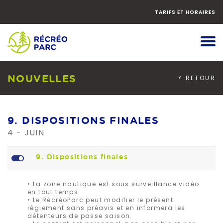
Faites
défiler
TARIFS ET HORAIRES
le
contenu
vers
le
bas
NOUVELLES
< RETOUR
9. DISPOSITIONS FINALES
4 - JUIN
L
9. Dispositions finales
• La zone nautique est sous surveillance vidéo
en tout temps.
• Le RécréoParc peut modifier le présent
règlement sans préavis et en informera les
détenteurs de passe saison.