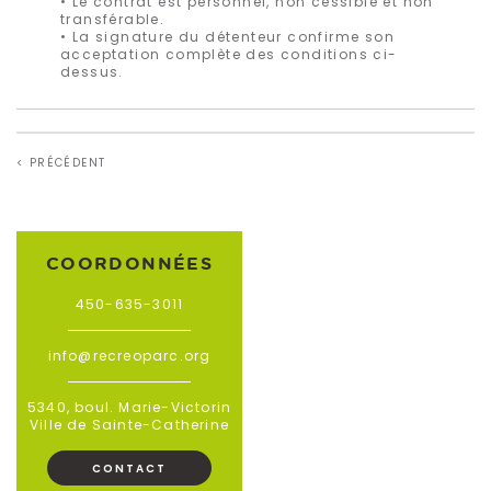
• Le contrat est personnel, non cessible et non
transférable.
• La signature du détenteur confirme son
acceptation complète des conditions ci-
dessus.
< PRÉCÉDENT
COORDONNÉES
450-635-3011
info@recreoparc.org
5340, boul. Marie-Victorin
Ville de Sainte-Catherine
CONTACT