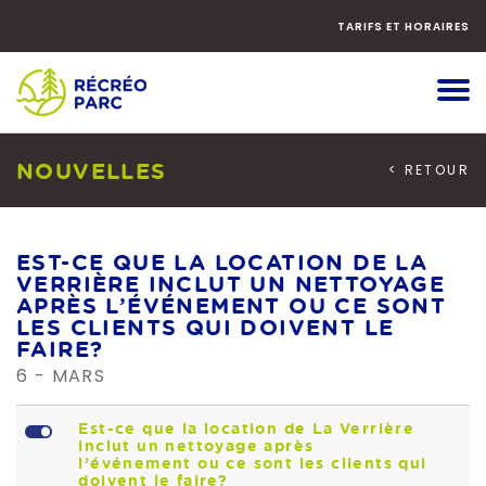
Faites
défiler
TARIFS ET HORAIRES
le
contenu
vers
le
bas
NOUVELLES
< RETOUR
EST-CE QUE LA LOCATION DE LA
VERRIÈRE INCLUT UN NETTOYAGE
APRÈS L’ÉVÉNEMENT OU CE SONT
LES CLIENTS QUI DOIVENT LE
FAIRE?
6 - MARS
L
Est-ce que la location de La Verrière
inclut un nettoyage après
l’événement ou ce sont les clients qui
doivent le faire?