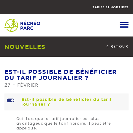
Faites
défiler
TARIFS ET HORAIRES
le
contenu
vers
le
bas
NOUVELLES
< RETOUR
EST-IL POSSIBLE DE BÉNÉFICIER
DU TARIF JOURNALIER ?
27 - FÉVRIER
L
Est-il possible de bénéficier du tarif
journalier ?
Oui. Lorsque le tarif journalier est plus
avantageux que le tarif horaire, il peut être
appliqué.