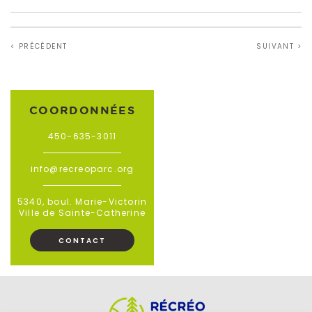
< PRÉCÉDENT
SUIVANT >
COORDONNÉES
450-635-3011
info@recreoparc.org
5340, boul. Marie-Victorin
Ville de Sainte-Catherine
CONTACT