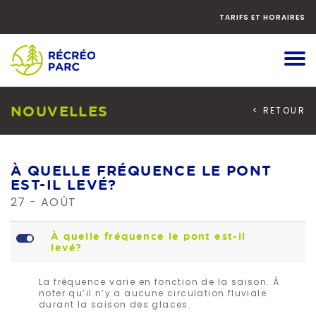
Faites
défiler
TARIFS ET HORAIRES
le
contenu
vers
le
bas
NOUVELLES
< RETOUR
À QUELLE FRÉQUENCE LE PONT
EST-IL LEVÉ?
27 - AOÛT
L
À quelle fréquence le pont est-il
levé?
La fréquence varie en fonction de la saison. À
noter qu’il n’y a aucune circulation fluviale
durant la saison des glaces.