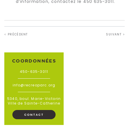
d’information, contactez le 450 635-3011.
< PRÉCÉDENT
SUIVANT >
COORDONNÉES
450-635-3011
info@recreoparc.org
5340, boul. Marie-Victorin
Ville de Sainte-Catherine
CONTACT