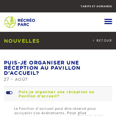
Faites
défiler
TARIFS ET HORAIRES
le
contenu
vers
le
bas
NOUVELLES
< RETOUR
PUIS-JE ORGANISER UNE
RÉCEPTION AU PAVILLON
D’ACCUEIL?
27 - AOÛT
L
Puis-je organiser une réception au
Pavillon d’accueil?
Le Pavillon d’accueil peut être réservé pour
. Pour plus
accueillir vos événements