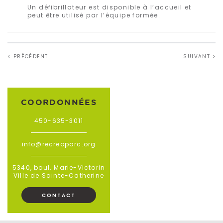
Un défibrillateur est disponible à l’accueil et
peut être utilisé par l’équipe formée.
< PRÉCÉDENT
SUIVANT >
COORDONNÉES
450-635-3011
info@recreoparc.org
5340, boul. Marie-Victorin
Ville de Sainte-Catherine
CONTACT