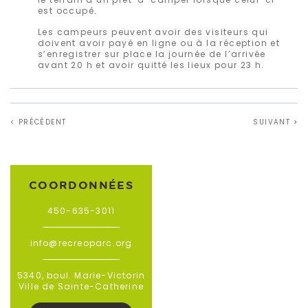
est occupé.
Les campeurs peuvent avoir des visiteurs qui
doivent avoir payé en ligne ou à la réception et
s’enregistrer sur place la journée de l’arrivée
avant 20 h et avoir quitté les lieux pour 23 h.
< PRÉCÉDENT
SUIVANT >
COORDONNÉES
450-635-3011
info@recreoparc.org
5340, boul. Marie-Victorin
Ville de Sainte-Catherine