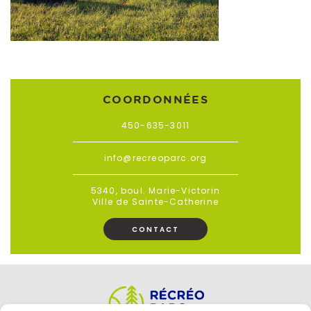
COORDONNÉES
450-635-3011
info@recreoparc.org
5340, boul. Marie-Victorin
Ville de Sainte-Catherine
CONTACT