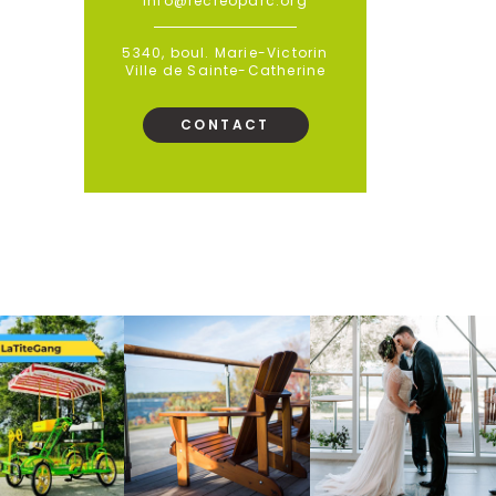
info@recreoparc.org
5340, boul. Marie-Victorin
Ville de Sainte-Catherine
CONTACT