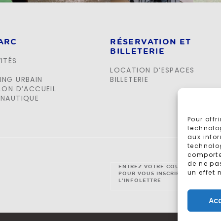
PARC
RÉSERVATION ET
BILLETERIE
ITÉS
E
LOCATION D’ESPACES
ING URBAIN
BILLETERIE
LON D’ACCUEIL
 NAUTIQUE
Pour offr
technolo
aux infor
technolog
comportem
de ne pa
ENTREZ VOTRE COURRIEL
un effet 
POUR VOUS INSCRIRE À
L'INFOLETTRE
Ac