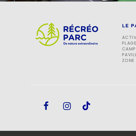
LE 
ACTIV
PLAG
CAMP
PAVIL
ZONE