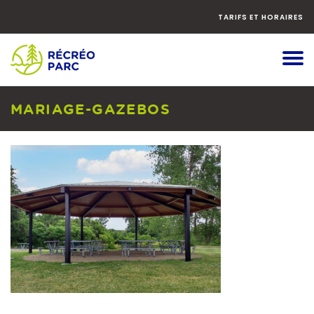
Faites
défiler
TARIFS ET HORAIRES
le
contenu
vers
le
bas
MARIAGE-GAZEBOS